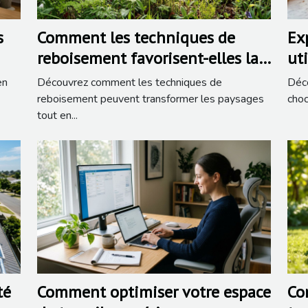
s
Comment les techniques de
Ex
reboisement favorisent-elles la
uti
biodiversité?
ch
en
Découvrez comment les techniques de
Déco
reboisement peuvent transformer les paysages
choc
tout en...
té
Comment optimiser votre espace
Co