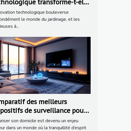
chnologique transforme-t-elle
s tondeuses à gazon
novation technologique bouleverse
tonomes ?
ondément le monde du jardinage, et les
euses à...
mparatif des meilleurs
spositifs de surveillance pour
 maison
riser son domicile est devenu un enjeu
ur dans un monde où la tranquillité d’esprit