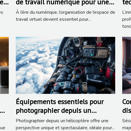
es
de travail numérique pour une
te
es
efficacité maximale ?
le
es
À l’ère du numérique, l’organisation de l’espace de
L’in
au
travail virtuel devient essentiel pour...
prof
tond
Équipements essentiels pour
Co
photographier depuis un
di
hélicoptère
la
Photographier depuis un hélicoptère offre une
Sécu
que
perspective unique et spectaculaire, idéale pour...
maje