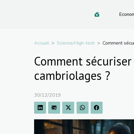
Econo
Accueil
Science/High-tech
Comment sécuri
Comment sécuriser 
cambriolages ?
30/12/2019