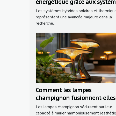
énergétique grâce aux systèm
hybrides solaires et thermiqu
Les systèmes hybrides solaires et thermiqu
?
représentent une avancée majeure dans la
recherche...
Comment les lampes
champignon fusionnent-elles
nature et technologie ?
Les lampes champignon séduisent par leur
capacité à marier harmonieusement l’esthéti