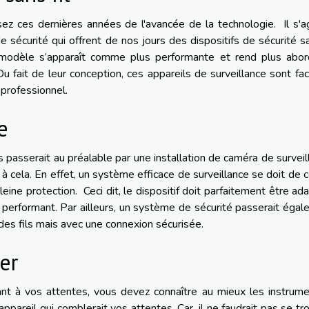
sez ces dernières années de l'avancée de la technologie. Il s'a
 sécurité qui offrent de nos jours des dispositifs de sécurité sa
modèle s’apparaît comme plus performante et rend plus abor
 fait de leur conception, ces appareils de surveillance sont fac
 professionnel.
e
 passerait au préalable par une installation de caméra de surveil
 à cela. En effet, un système efficace de surveillance se doit de c
ine protection. Ceci dit, le dispositif doit parfaitement être ad
e performant. Par ailleurs, un système de sécurité passerait éga
 des fils mais avec une connexion sécurisée.
ter
t à vos attentes, vous devez connaître au mieux les instrume
'appareil qui comblerait vos attentes. Car, il ne faudrait pas se t