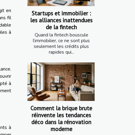
git en
Startups et immobilier :
ns fil
les alliances inattendues
dable
de la fintech
iles à
Quand la fintech bouscule
l’immobilier, ce ne sont plus
seulement les crédits plus
rapides qui...
lance.
ouvrir
apté à
lement
Comment la brique brute
réinvente les tendances
déco dans la rénovation
nts à
moderne
romper