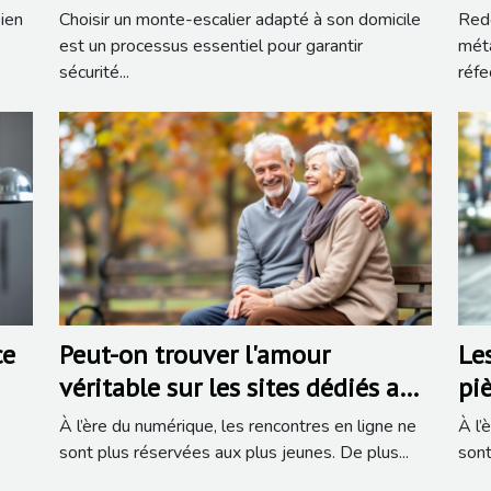
domicile
?
ien
Choisir un monte-escalier adapté à son domicile
Redo
est un processus essentiel pour garantir
méta
sécurité...
réfe
ce
Peut-on trouver l'amour
Les
véritable sur les sites dédiés aux
piè
seniors ?
re
À l’ère du numérique, les rencontres en ligne ne
À l’
sont plus réservées aux plus jeunes. De plus...
sont