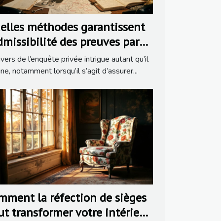
elles méthodes garantissent
admissibilité des preuves par
 détective ?
ivers de l’enquête privée intrigue autant qu’il
ine, notamment lorsqu’il s’agit d’assurer...
mment la réfection de sièges
ut transformer votre intérieur