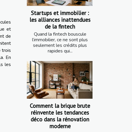
Startups et immobilier :
les alliances inattendues
icules
de la fintech
que et
Quand la fintech bouscule
ant de
l’immobilier, ce ne sont plus
mitent
seulement les crédits plus
 trois
rapides qui...
la. En
ls les
Comment la brique brute
réinvente les tendances
déco dans la rénovation
moderne