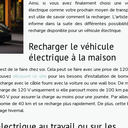
Ainsi, si vous avez finalement choisi une vo
électrique comme votre prochain moyen de transpo
est utile de savoir comment la recharger. L'articl
informe dans la suite des différentes possibili
recharge disponible pour un véhicule électrique.
Recharger le véhicule
électrique à la maison
est de le faire chez soi. Cela peut se faire avec une prise de 12
pouvez
découvrir ce site
pour les besoins d'installation de bor
 recharge avec le câble fourni avec la voiture ou une wall box. De
 charge de 120 V uniquement si elle parcourt moins de 100 km par
40 V pour assurer la charge au moins pour une journée. Par ailleu
nomie de 40 km et se recharge plus rapidement. De plus, cette
age hivernal.
lectrique au travail ou sur les