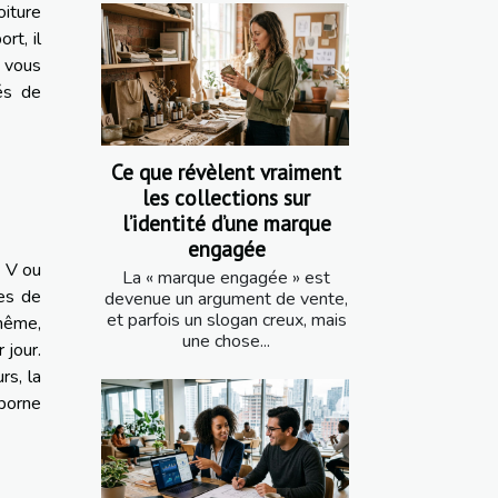
iture
rt, il
e vous
tés de
Ce que révèlent vraiment
les collections sur
l’identité d’une marque
engagée
0 V ou
La « marque engagée » est
nes de
devenue un argument de vente,
et parfois un slogan creux, mais
 même,
une chose...
 jour.
rs, la
 borne