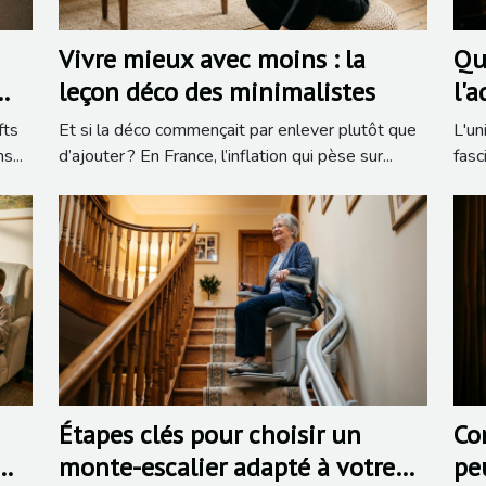
Vivre mieux avec moins : la
Qu
leçon déco des minimalistes
l'
un
fts
Et si la déco commençait par enlever plutôt que
L'un
s...
d’ajouter ? En France, l’inflation qui pèse sur...
fasc
Étapes clés pour choisir un
Co
monte-escalier adapté à votre
pe