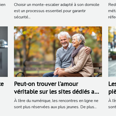
domicile
?
ien
Choisir un monte-escalier adapté à son domicile
Redo
est un processus essentiel pour garantir
méta
sécurité...
réfe
ce
Peut-on trouver l'amour
Les
véritable sur les sites dédiés aux
piè
seniors ?
re
À l’ère du numérique, les rencontres en ligne ne
À l’
sont plus réservées aux plus jeunes. De plus...
sont