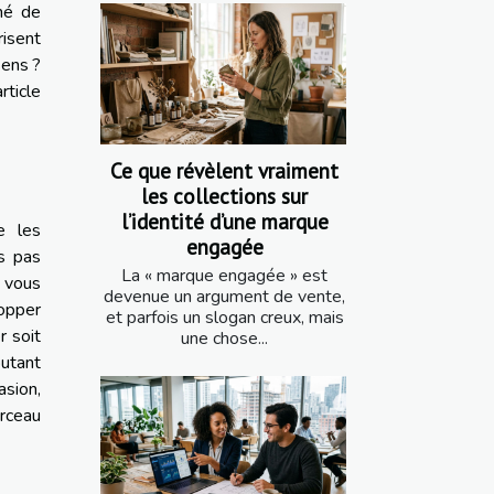
né de
isent
ens ?
rticle
Ce que révèlent vraiment
les collections sur
l’identité d’une marque
e les
engagée
ns pas
La « marque engagée » est
 vous
devenue un argument de vente,
lopper
et parfois un slogan creux, mais
r soit
une chose...
outant
asion,
orceau