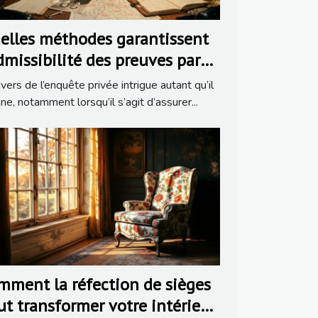
elles méthodes garantissent
admissibilité des preuves par
 détective ?
ivers de l’enquête privée intrigue autant qu’il
ine, notamment lorsqu’il s’agit d’assurer...
mment la réfection de sièges
ut transformer votre intérieur