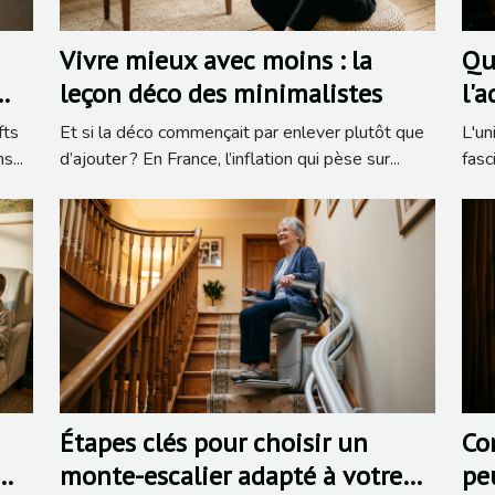
Vivre mieux avec moins : la
Qu
leçon déco des minimalistes
l'
un
fts
Et si la déco commençait par enlever plutôt que
L'un
s...
d’ajouter ? En France, l’inflation qui pèse sur...
fasc
Étapes clés pour choisir un
Co
monte-escalier adapté à votre
pe