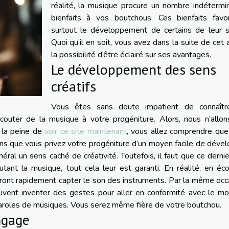
réalité, la musique procure un nombre indétermi
bienfaits à vos boutchous. Ces bienfaits favor
surtout le développement de certains de leur s
Quoi qu’il en soit, vous avez dans la suite de cet a
la possibilité d’être éclairé sur ses avantages.
Le développement des sens
créatifs
Vous êtes sans doute impatient de connaîtr
écouter de la musique à votre progéniture. Alors, nous n’allo
z la peine de
voir ce site maintenant
, vous allez comprendre que
ens que vous privez votre progéniture d’un moyen facile de déve
ral un sens caché de créativité. Toutefois, il faut que ce dernie
tant la musique, tout cela leur est garanti. En réalité, en éc
ont rapidement capter le son des instruments. Par la même occ
 peuvent inventer des gestes pour aller en conformité avec le m
aroles de musiques. Vous serez même fière de votre boutchou.
ngage