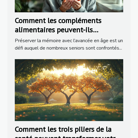
Comment les compléments
alimentaires peuvent-ils
préserver la mémoire chez les
Préserver la mémoire avec l’avancée en âge est un
seniors ?
défi auquel de nombreux seniors sont confrontés...
Comment les trois piliers de la